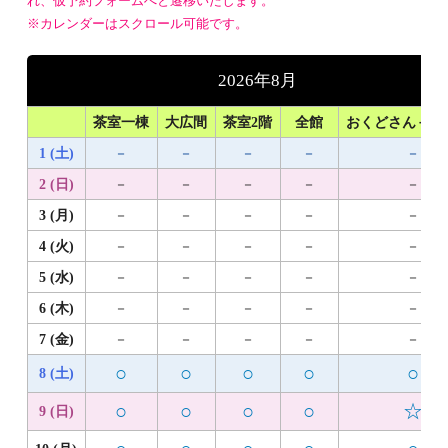
れ、仮予約フォームへと遷移いたします。
※カレンダーはスクロール可能です。
2026年8月
茶室一棟
大広間
茶室2階
全館
おくどさん＋1
1 (土)
－
－
－
－
－
2 (日)
－
－
－
－
－
3 (月)
－
－
－
－
－
4 (火)
－
－
－
－
－
5 (水)
－
－
－
－
－
6 (木)
－
－
－
－
－
7 (金)
－
－
－
－
－
○
○
○
○
○
8 (土)
○
○
○
○
☆
9 (日)