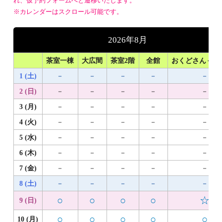
れ、仮予約フォームへと遷移いたします。
※カレンダーはスクロール可能です。
2026年8月
茶室一棟
大広間
茶室2階
全館
おくどさん＋1
1 (土)
－
－
－
－
－
2 (日)
－
－
－
－
－
3 (月)
－
－
－
－
－
4 (火)
－
－
－
－
－
5 (水)
－
－
－
－
－
6 (木)
－
－
－
－
－
7 (金)
－
－
－
－
－
8 (土)
－
－
－
－
－
○
○
○
○
☆
9 (日)
○
○
○
○
○
10 (月)