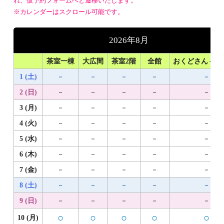
れ、仮予約フォームへと遷移いたします。
※カレンダーはスクロール可能です。
2026年8月
茶室一棟
大広間
茶室2階
全館
おくどさん＋1
1 (土)
－
－
－
－
－
2 (日)
－
－
－
－
－
3 (月)
－
－
－
－
－
4 (火)
－
－
－
－
－
5 (水)
－
－
－
－
－
6 (木)
－
－
－
－
－
7 (金)
－
－
－
－
－
8 (土)
－
－
－
－
－
9 (日)
－
－
－
－
－
○
○
○
○
○
10 (月)