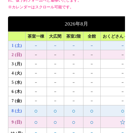
れ、仮予約フォームへと遷移いたします。
※カレンダーはスクロール可能です。
2026年8月
茶室一棟
大広間
茶室2階
全館
おくどさん＋1
1 (土)
－
－
－
－
－
2 (日)
－
－
－
－
－
3 (月)
－
－
－
－
－
4 (火)
－
－
－
－
－
5 (水)
－
－
－
－
－
6 (木)
－
－
－
－
－
7 (金)
－
－
－
－
－
○
○
○
○
○
8 (土)
○
○
○
○
☆
9 (日)