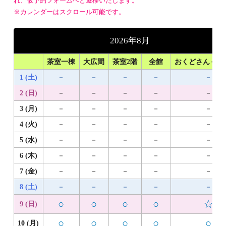
れ、仮予約フォームへと遷移いたします。
※カレンダーはスクロール可能です。
2026年8月
茶室一棟
大広間
茶室2階
全館
おくどさん＋1
1 (土)
－
－
－
－
－
2 (日)
－
－
－
－
－
3 (月)
－
－
－
－
－
4 (火)
－
－
－
－
－
5 (水)
－
－
－
－
－
6 (木)
－
－
－
－
－
7 (金)
－
－
－
－
－
8 (土)
－
－
－
－
－
○
○
○
○
☆
9 (日)
○
○
○
○
○
10 (月)