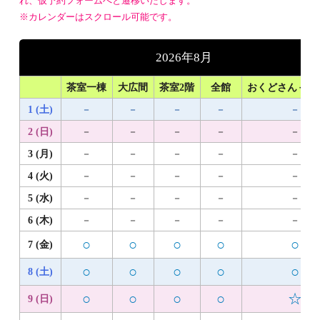
れ、仮予約フォームへと遷移いたします。
※カレンダーはスクロール可能です。
2026年8月
茶室一棟
大広間
茶室2階
全館
おくどさん＋1
1 (土)
－
－
－
－
－
2 (日)
－
－
－
－
－
3 (月)
－
－
－
－
－
4 (火)
－
－
－
－
－
5 (水)
－
－
－
－
－
6 (木)
－
－
－
－
－
○
○
○
○
○
7 (金)
○
○
○
○
○
8 (土)
○
○
○
○
☆
9 (日)