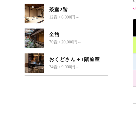
茶室2階
12畳 / 6,000円～
全館
70畳 / 20,000円～
おくどさん＋1階前室
34畳 / 9,000円～