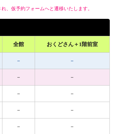
され、仮予約フォームへと遷移いたします。
全館
おくどさん＋1階前室
－
－
－
－
－
－
－
－
－
－