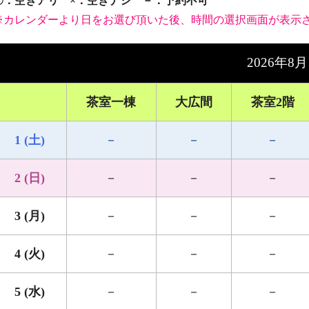
〇：空きアリ ×：空きナシ －：予約不可
※カレンダーより日をお選び頂いた後、時間の選択画面が表示
2026年8月
茶室一棟
大広間
茶室2階
1 (土)
－
－
－
2 (日)
－
－
－
3 (月)
－
－
－
4 (火)
－
－
－
5 (水)
－
－
－