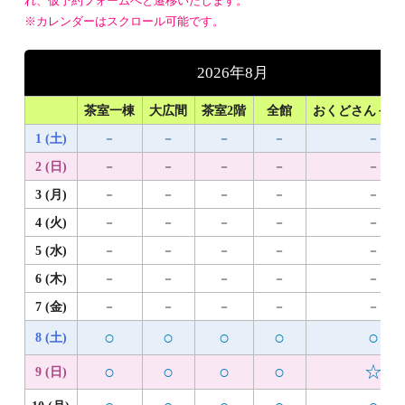
れ、仮予約フォームへと遷移いたします。
※カレンダーはスクロール可能です。
2026年8月
茶室一棟
大広間
茶室2階
全館
おくどさん＋1
1 (土)
－
－
－
－
－
2 (日)
－
－
－
－
－
3 (月)
－
－
－
－
－
4 (火)
－
－
－
－
－
5 (水)
－
－
－
－
－
6 (木)
－
－
－
－
－
7 (金)
－
－
－
－
－
○
○
○
○
○
8 (土)
○
○
○
○
☆
9 (日)