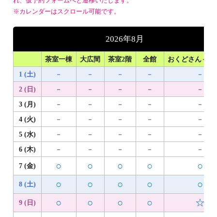
れ、仮予約フォームへと遷移いたします。
※カレンダーはスクロール可能です。
2026年8月
茶室一棟
大広間
茶室2階
全館
おくどさん＋1
1 (土)
－
－
－
－
－
2 (日)
－
－
－
－
－
3 (月)
－
－
－
－
－
4 (火)
－
－
－
－
－
5 (水)
－
－
－
－
－
6 (木)
－
－
－
－
－
○
○
○
○
○
7 (金)
○
○
○
○
○
8 (土)
○
○
○
○
☆
9 (日)