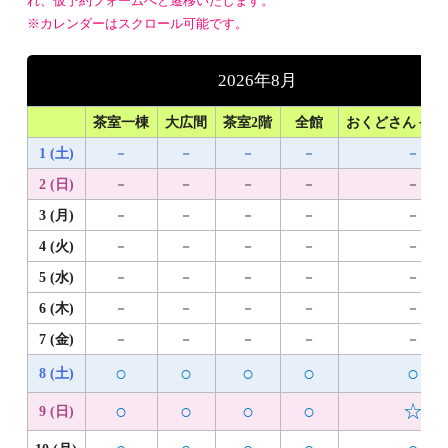
れ、仮予約フォームへと遷移いたします。
※カレンダーはスクロール可能です。
2026年8月
茶室一棟
大広間
茶室2階
全館
おくどさん＋1
1 (土)
－
－
－
－
－
2 (日)
－
－
－
－
－
3 (月)
－
－
－
－
－
4 (火)
－
－
－
－
－
5 (水)
－
－
－
－
－
6 (木)
－
－
－
－
－
7 (金)
－
－
－
－
－
○
○
○
○
○
8 (土)
○
○
○
○
☆
9 (日)