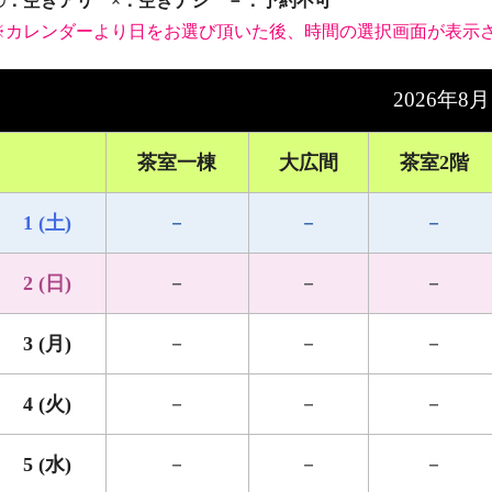
〇：空きアリ ×：空きナシ －：予約不可
※カレンダーより日をお選び頂いた後、時間の選択画面が表示
2026年8月
茶室一棟
大広間
茶室2階
1 (土)
－
－
－
2 (日)
－
－
－
3 (月)
－
－
－
4 (火)
－
－
－
5 (水)
－
－
－