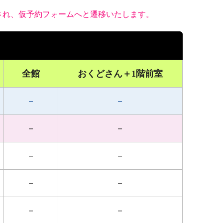
され、仮予約フォームへと遷移いたします。
全館
おくどさん＋1階前室
－
－
－
－
－
－
－
－
－
－