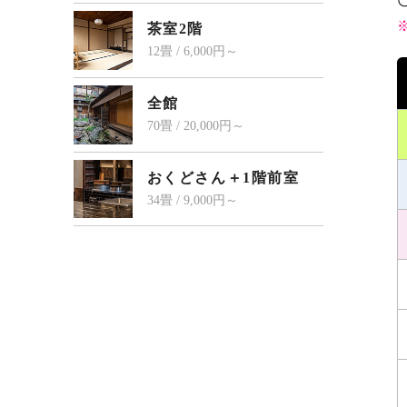
茶室2階
12畳 / 6,000円～
全館
70畳 / 20,000円～
おくどさん＋1階前室
34畳 / 9,000円～