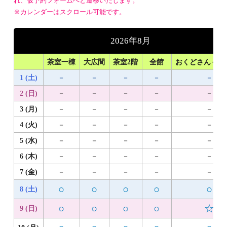
れ、仮予約フォームへと遷移いたします。
※カレンダーはスクロール可能です。
2026年8月
茶室一棟
大広間
茶室2階
全館
おくどさん＋1
1 (土)
－
－
－
－
－
2 (日)
－
－
－
－
－
3 (月)
－
－
－
－
－
4 (火)
－
－
－
－
－
5 (水)
－
－
－
－
－
6 (木)
－
－
－
－
－
7 (金)
－
－
－
－
－
○
○
○
○
○
8 (土)
○
○
○
○
☆
9 (日)