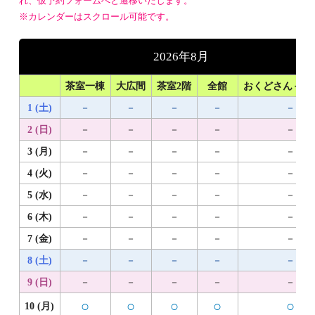
れ、仮予約フォームへと遷移いたします。
※カレンダーはスクロール可能です。
2026年8月
茶室一棟
大広間
茶室2階
全館
おくどさん＋1
1 (土)
－
－
－
－
－
2 (日)
－
－
－
－
－
3 (月)
－
－
－
－
－
4 (火)
－
－
－
－
－
5 (水)
－
－
－
－
－
6 (木)
－
－
－
－
－
7 (金)
－
－
－
－
－
8 (土)
－
－
－
－
－
9 (日)
－
－
－
－
－
○
○
○
○
○
10 (月)