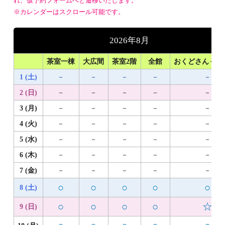
れ、仮予約フォームへと遷移いたします。
※カレンダーはスクロール可能です。
2026年8月
茶室一棟
大広間
茶室2階
全館
おくどさん＋1
1 (土)
－
－
－
－
－
2 (日)
－
－
－
－
－
3 (月)
－
－
－
－
－
4 (火)
－
－
－
－
－
5 (水)
－
－
－
－
－
6 (木)
－
－
－
－
－
7 (金)
－
－
－
－
－
○
○
○
○
○
8 (土)
○
○
○
○
☆
9 (日)