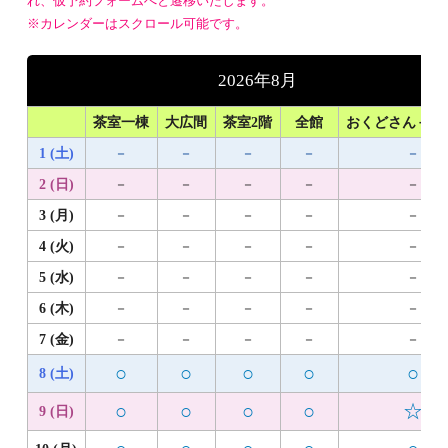
れ、仮予約フォームへと遷移いたします。
※カレンダーはスクロール可能です。
2026年8月
茶室一棟
大広間
茶室2階
全館
おくどさん＋1
1 (土)
－
－
－
－
－
2 (日)
－
－
－
－
－
3 (月)
－
－
－
－
－
4 (火)
－
－
－
－
－
5 (水)
－
－
－
－
－
6 (木)
－
－
－
－
－
7 (金)
－
－
－
－
－
○
○
○
○
○
8 (土)
○
○
○
○
☆
9 (日)