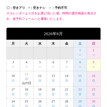
〇：空きアリ ×：空きナシ －：予約不可
※カレンダーより日をお選び頂いた後、時間の選択画面が表示さ
れ、仮予約フォームへと遷移いたします。
2026年8月
月
火
水
木
金
土
日
1
2
－
－
3
4
5
6
7
8
9
－
－
－
－
－
－
－
11
10
12
13
14
15
16
○
○
○
○
○
○
○
山の日
17
18
19
20
21
22
23
○
○
○
○
○
○
○
24
25
26
27
28
29
30
○
○
○
○
○
○
○