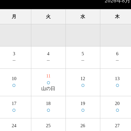
2026年8月
月
火
水
木
3
4
5
6
－
－
－
－
11
10
12
13
○
○
○
○
山の日
17
18
19
20
○
○
○
○
24
25
26
27