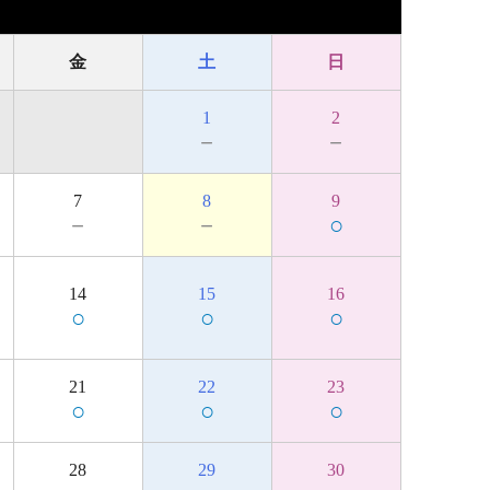
金
土
日
1
2
－
－
7
8
9
－
－
○
14
15
16
○
○
○
21
22
23
○
○
○
28
29
30