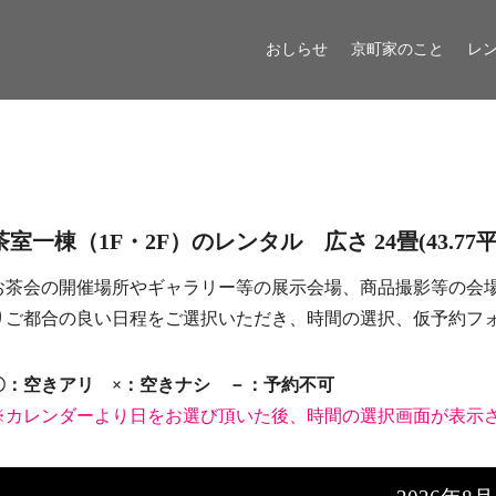
おしらせ
京町家のこと
レ
茶室一棟（1F・2F）のレンタル 広さ 24畳(43.77平米 /
お茶会の開催場所やギャラリー等の展示会場、商品撮影等の会
りご都合の良い日程をご選択いただき、時間の選択、仮予約フ
〇：空きアリ ×：空きナシ －：予約不可
※カレンダーより日をお選び頂いた後、時間の選択画面が表示