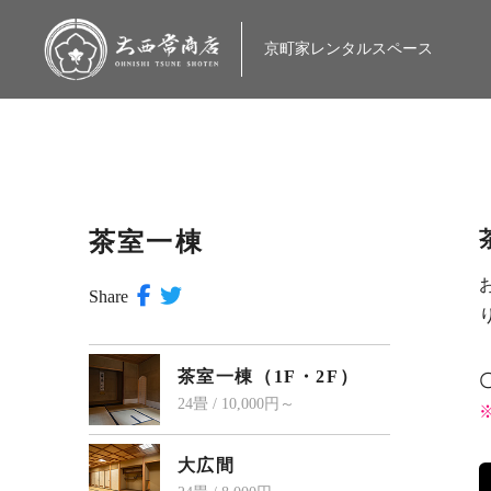
大西常商店
京町家レンタルスペース
茶室一棟
Share
茶室一棟（1F・2F）
24畳 / 10,000円～
大広間