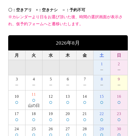
〇：空きアリ ×：空きナシ －：予約不可
※カレンダーより日をお選び頂いた後、時間の選択画面が表示さ
れ、仮予約フォームへと遷移いたします。
2026年8月
月
火
水
木
金
土
日
1
2
－
－
3
4
5
6
7
8
9
－
－
－
－
－
－
－
11
10
12
13
14
15
16
○
○
○
○
○
○
○
山の日
17
18
19
20
21
22
23
○
○
○
○
○
○
○
24
25
26
27
28
29
30
○
○
○
○
○
○
○