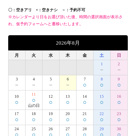
〇：空きアリ ×：空きナシ －：予約不可
※カレンダーより日をお選び頂いた後、時間の選択画面が表示さ
れ、仮予約フォームへと遷移いたします。
2026年8月
月
火
水
木
金
土
日
1
2
－
－
3
4
5
6
7
8
9
－
－
－
－
○
○
○
11
10
12
13
14
15
16
○
○
○
○
○
○
○
山の日
17
18
19
20
21
22
23
○
○
○
○
○
○
○
24
25
26
27
28
29
30
○
○
○
○
○
○
○