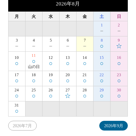
2026年8月
月
火
水
木
金
土
日
1
2
－
－
3
4
5
6
7
8
9
－
－
－
－
－
○
☆
11
10
12
13
14
15
16
○
○
○
○
○
○
○
山の日
17
18
19
20
21
22
23
○
○
○
○
○
○
○
24
25
26
27
28
29
30
○
○
○
☆
○
○
○
31
○
2026年7月
2026年9月