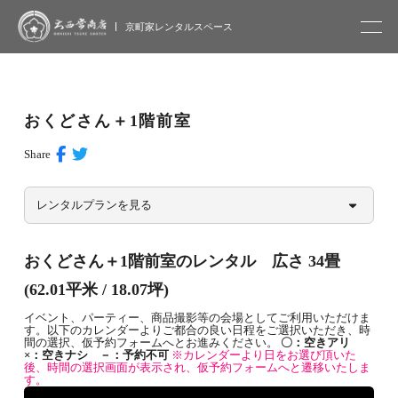
大西常商店
京町家レンタルスペース
おくどさん＋1階前室
Share
レンタルプランを見る
おくどさん＋1階前室のレンタル 広さ 34畳
(62.01平米 / 18.07坪)
イベント、パーティー、商品撮影等の会場としてご利用いただけま
す。以下のカレンダーよりご都合の良い日程をご選択いただき、時
間の選択、仮予約フォームへとお進みください。
〇：空きアリ
×：空きナシ －：予約不可
※カレンダーより日をお選び頂いた
後、時間の選択画面が表示され、仮予約フォームへと遷移いたしま
す。