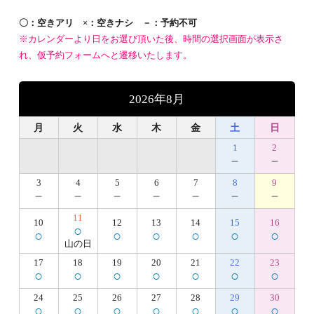
〇：空きアリ ×：空きナシ －：予約不可
※カレンダーより日をお選び頂いた後、時間の選択画面が表示さ
れ、仮予約フォームへと遷移いたします。
2026年8月
月
火
水
木
金
土
日
1
2
－
－
3
4
5
6
7
8
9
－
－
－
－
－
－
－
11
10
12
13
14
15
16
○
○
○
○
○
○
○
山の日
17
18
19
20
21
22
23
○
○
○
○
○
○
○
24
25
26
27
28
29
30
○
○
○
○
○
○
○